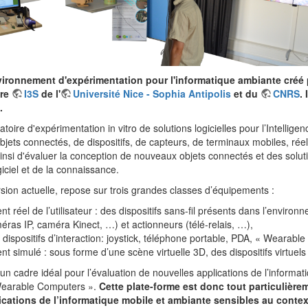
vironnement d'expérimentation pour l'informatique ambiante créé 
ire
I3S
de l'
Université Nice - Sophia Antipolis
et du
CNRS
.
.
oire d'expérimentation in vitro de solutions logicielles pour l’Intelligen
'objets connectés, de dispositifs, de capteurs, de terminaux mobiles, r
insi d'évaluer la conception de nouveaux objets connectés et des solutio
iciel et de la connaissance.
sion actuelle, repose sur trois grandes classes d’équipements :
t réel de l’utilisateur : des dispositifs sans-fil présents dans l’enviro
ras IP, caméra Kinect, …) et actionneurs (télé-relais, …),
es dispositifs d’interaction: joystick, téléphone portable, PDA, « Wearab
t simulé : sous forme d’une scène virtuelle 3D, des dispositifs virtuel
un cadre idéal pour l’évaluation de nouvelles applications de l’informa
 Wearable Computers ».
Cette plate-forme est donc tout particulièr
lications de l’informatique mobile et ambiante sensibles au contex