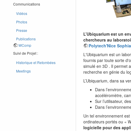
Communications
Vidéos
Photos
Presse
L’Ubiquarium est un en
Publications
chercheurs au laborato
WComp
Polytech'Nice Sophia
Suivi de Projet :
L'Ubiquarium est un laborat
fournis par toute sorte d
Historique et Retombées
simulé en 3D . Il permet a
Meetings
recherche en génie du log
L’Ubiquarium, dans sa ver
Dans l’environnemen
accéléromètre, camé
Sur l’utilisateur, d
Dans l’environnemen
Un tel environnement est 
ordinateurs portés ou «
logicielle pour des app