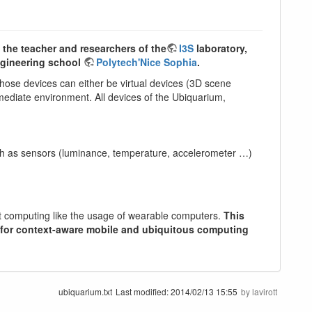
the teacher and researchers of the
I3S
laboratory,
engineering school
Polytech'Nice Sophia
.
hose devices can either be virtual devices (3D scene
mmediate environment. All devices of the Ubiquarium,
uch as sensors (luminance, temperature, accelerometer …)
nt computing like the usage of wearable computers.
This
s for context-aware mobile and ubiquitous computing
ubiquarium.txt
Last modified:
2014/02/13 15:55
by
lavirott